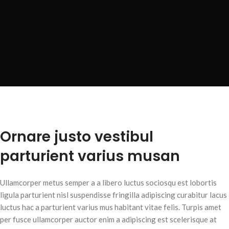
Ornare justo vestibul
parturient varius musan
Ullamcorper metus semper a a libero luctus sociosqu est lobortis
ligula parturient nisl suspendisse fringilla adipiscing curabitur lacus
luctus hac a parturient varius mus habitant vitae felis. Turpis amet
per fusce ullamcorper auctor enim a adipiscing est scelerisque at