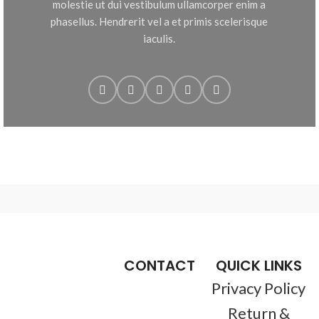
molestie ut dui vestibulum ullamcorper enim a
phasellus. Hendrerit vel a et primis scelerisque
iaculis.
CONTACT
QUICK LINKS
Privacy Policy
Return &